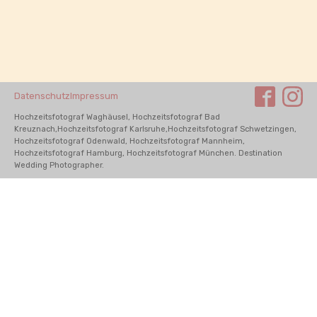
Datenschutz
Impressum
Hochzeitsfotograf Waghäusel, Hochzeitsfotograf Bad
Kreuznach,Hochzeitsfotograf Karlsruhe,Hochzeitsfotograf Schwetzingen,
Hochzeitsfotograf Odenwald, Hochzeitsfotograf Mannheim,
Hochzeitsfotograf Hamburg, Hochzeitsfotograf München. Destination
Wedding Photographer.