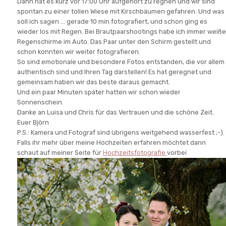
Dann hat es kurz vor 17:00 Uhr aufgehört zu regnen und wir sind
spontan zu einer tollen Wiese mit Kirschbäumen gefahren. Und was
soll ich sagen ... gerade 10 min fotografiert, und schon ging es
wieder los mit Regen. Bei Brautpaarshootings habe ich immer weiße
Regenschirme im Auto. Das Paar unter den Schirm gestellt und
schon konnten wir weiter fotografieren.
So sind emotionale und besondere Fotos entstanden, die vor allem
authentisch sind und Ihren Tag darstellen! Es hat geregnet und
gemeinsam haben wir das beste daraus gemacht.
Und ein paar Minuten später hatten wir schon wieder
Sonnenschein.
Danke an Luisa und Chris für das Vertrauen und die schöne Zeit.
Euer Björn
P.S.: Kamera und Fotograf sind übrigens weitgehend wasserfest ;-).
Falls ihr mehr über meine Hochzeiten erfahren möchtet dann
schaut auf meiner Seite für
Hochzeitsfotografie
vorbei