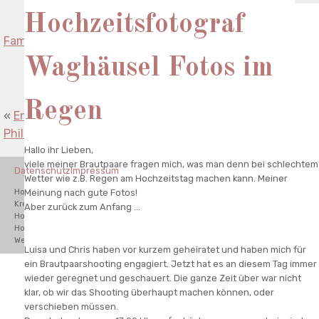
Hochzeitsfotograf
Familienfotografie Speyer Familienfotos in Speyer
»
Waghäusel Fotos im
Regen
«
Entspannte Kommunionbilder in der Natur bei
Philippsburg
Hallo ihr Lieben,
viele meiner Brautpaare fragen mich, was man denn bei schlechtem
Datenschutz
Impressum
Wetter wie z.B. Regen am Hochzeitstag machen kann. Meiner
Meinung nach gute Fotos!
Hochzeitsfotograf Waghäusel, Hochzeitsfotograf Bad
Kreuznach,Hochzeitsfotograf Karlsruhe,Hochzeitsfotograf Schwetzingen,
Aber zurück zum Anfang ...
Hochzeitsfotograf Odenwald, Hochzeitsfotograf Mannheim,
Hochzeitsfotograf Hamburg, Hochzeitsfotograf München. Destination
Wedding Photographer.
Luisa und Chris haben vor kurzem geheiratet und haben mich für
ein Brautpaarshooting engagiert. Jetzt hat es an diesem Tag immer
wieder geregnet und geschauert. Die ganze Zeit über war nicht
klar, ob wir das Shooting überhaupt machen können, oder
verschieben müssen.