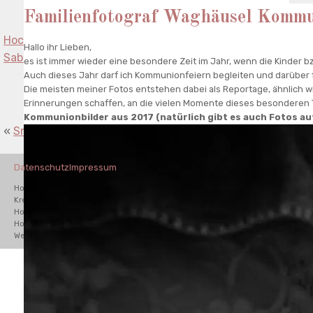
Familienfotograf Waghäusel Kommu
Hochzeitsfotograf Schwetzingen Miio Schwetzingen
Hallo ihr Lieben,
Sabrina und Jochen - Eine Sommerhochzeit
»
es ist immer wieder eine besondere Zeit im Jahr, wenn die Kinder b
Auch dieses Jahr darf ich Kommunionfeiern begleiten und darüber f
Die meisten meiner Fotos entstehen dabei als Reportage, ähnlich wi
Erinnerungen schaffen, an die vielen Momente dieses besonderen 
Kommunionbilder aus 2017 (natürlich gibt es auch Fotos auf 
«
Sneak-Peak Zirkusprojektwoche in Kronau
Datenschutz
Impressum
Hochzeitsfotograf Waghäusel, Hochzeitsfotograf Bad
Kreuznach,Hochzeitsfotograf Karlsruhe,Hochzeitsfotograf Schwetzingen,
Hochzeitsfotograf Odenwald, Hochzeitsfotograf Mannheim,
Hochzeitsfotograf Hamburg, Hochzeitsfotograf München. Destination
Wedding Photographer.