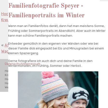
Familienfotografie Speyer -
Hochzeitsfotograf Burg Rheinstein Polterhochzeit Bad
Familienportraits im Winter
Kreuznach
»
Wenn man an Familienfotos denkt, dann hat man meistens Sonne,
Frühling oder Sommerportraits im Abendlicht. Aber auch im Winter
kann man schöne Familienportraits machen.
Entweder gemütlich in den eigenen vier Wänden oder wie bei
«
Afterwedding Portraits von Hochzeitspaar in
dieser Familie dick eingepackt bei Eis und Minusgraden bei einem
Waghäusel
kleinen Spaziergang.
Gerne fotografiere ich auch dich und deine Familie in den
Datenschutz
Impressum
Wintermonaten, im Frühling, Sommer oder Herbst.
Hochzeitsfotograf Waghäusel, Hochzeitsfotograf Bad
Kreuznach,Hochzeitsfotograf Karlsruhe,Hochzeitsfotograf Schwetzingen,
Hochzeitsfotograf Odenwald, Hochzeitsfotograf Mannheim,
Hochzeitsfotograf Hamburg, Hochzeitsfotograf München. Destination
Wedding Photographer.