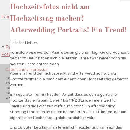
Hochzeitsfotos nicht am
Familienfotografie Speyer Familienfotos im Winter
»
Hochzeitstag machen?
Afterwedding Portraits! Ein Trend!
Hallo ihr Lieben,
«
Familienfotograf Bad Kreuznach Homestory Newborn
normalerweise werden Paarfotos an gleichen Tag, wie die Hochzeit
Fotoshooting
gemacht. Dafür haben sich die letzten Jahre zwar immer noch die
meisten Paare entschieden.
Datenschutz
Impressum
Aber ein Trend der nicht abreißt sind Afterwedding Portraits.
Hochzeitsfotograf Waghäusel, Hochzeitsfotograf Bad
Hochzeitsbilder, die nach dem eigentlichen Hochzeitstag gemacht
Kreuznach,Hochzeitsfotograf Karlsruhe,Hochzeitsfotograf Schwetzingen,
werden.
Hochzeitsfotograf Odenwald, Hochzeitsfotograf Mannheim,
Hochzeitsfotograf Hamburg, Hochzeitsfotograf München. Destination
Ein separater Termin hat den Vorteil, dass es den eigentliche
Wedding Photographer.
Hochzeittag entspannt, weil 1 bis 1 1/2 Stunden mehr Zeit für
Familie und die Feier zur Verfügung steht. Ein Afterwedding
Shooting kann auch an einem besonderen Ort stattfinden, der am
eigentlichen Hochzeitstag nicht erreichbar wäre.
Und zu guter Letzt ist man terminlich flexibler und kann auf das