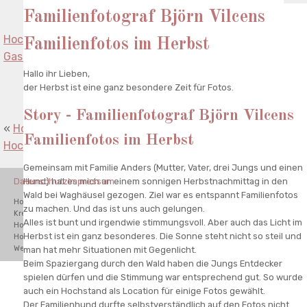
Familienfotograf Björn Vilcens
Hochzeitsfotografie Landkreis Karlsruhe - Sari und Jan -
Familienfotos im Herbst
Gasthaus Einhorn Philippsburg
»
Hallo ihr Lieben,
der Herbst ist eine ganz besondere Zeit für Fotos.
Story - Familienfotograf Björn Vilcens
«
Hochzeitsfotograf Björn Vilcens - Wann sollen wir
Familienfotos im Herbst
Hochzeitsfotos machen
Gemeinsam mit Familie Anders (Mutter, Vater, drei Jungs und einen
Datenschutz
Impressum
Hund) hat es mich an einem sonnigen Herbstnachmittag in den
Wald bei Waghäusel gezogen. Ziel war es entspannt Familienfotos
Hochzeitsfotograf Waghäusel, Hochzeitsfotograf Bad
zu machen. Und das ist uns auch gelungen.
Kreuznach,Hochzeitsfotograf Karlsruhe,Hochzeitsfotograf Schwetzingen,
Alles ist bunt und irgendwie stimmungsvoll. Aber auch das Licht im
Hochzeitsfotograf Odenwald, Hochzeitsfotograf Mannheim,
Herbst ist ein ganz besonderes. Die Sonne steht nicht so steil und
Hochzeitsfotograf Hamburg, Hochzeitsfotograf München. Destination
Wedding Photographer.
man hat mehr Situationen mit Gegenlicht.
Beim Spaziergang durch den Wald haben die Jungs Entdecker
spielen dürfen und die Stimmung war entsprechend gut. So wurde
auch ein Hochstand als Location für einige Fotos gewählt.
Der Familienhund durfte selbstverständlich auf den Fotos nicht