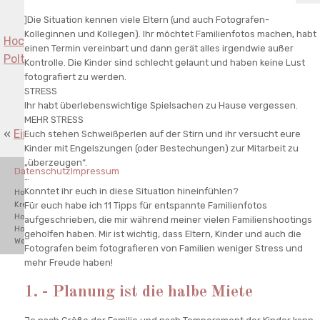
]Die Situation kennen viele Eltern (und auch Fotografen-
Kolleginnen und Kollegen). Ihr möchtet Familienfotos machen, habt
Hochzeitsfotograf Bad Kreuznach Bayrischer
einen Termin vereinbart und dann gerät alles irgendwie außer
Polterabend von Jasmin und Alex in Norheim
»
Kontrolle. Die Kinder sind schlecht gelaunt und haben keine Lust
fotografiert zu werden.
STRESS
Ihr habt überlebenswichtige Spielsachen zu Hause vergessen.
MEHR STRESS
«
Ein Lebenszeichen und das erste Zeitschriftencover
Euch stehen Schweißperlen auf der Stirn und ihr versucht eure
Kinder mit Engelszungen (oder Bestechungen) zur Mitarbeit zu
„überzeugen“.
Datenschutz
Impressum
…
Konntet ihr euch in diese Situation hineinfühlen?
Hochzeitsfotograf Waghäusel, Hochzeitsfotograf Bad
Für euch habe ich 11 Tipps für entspannte Familienfotos
Kreuznach,Hochzeitsfotograf Karlsruhe,Hochzeitsfotograf Schwetzingen,
Hochzeitsfotograf Odenwald, Hochzeitsfotograf Mannheim,
aufgeschrieben, die mir während meiner vielen Familienshootings
Hochzeitsfotograf Hamburg, Hochzeitsfotograf München. Destination
geholfen haben. Mir ist wichtig, dass Eltern, Kinder und auch die
Wedding Photographer.
Fotografen beim fotografieren von Familien weniger Stress und
mehr Freude haben!
1. - Planung ist die halbe Miete