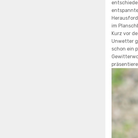
entschieden
entspannter
Herausforde
im Plansch
Kurz vor de
Unwetter g
schon ein p
Gewitterwol
präsentier