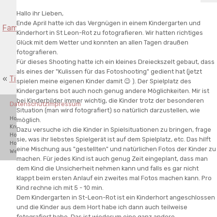
Hallo ihr Lieben,
Ende April hatte ich das Vergnügen in einem Kindergarten und
Familienfotos von Familie Herling in Wiesental
»
Kinderhort in St Leon-Rot zu fotografieren. Wir hatten richtiges
Glück mit dem Wetter und konnten an allen Tagen draußen
fotografieren.
Für dieses Shooting hatte ich ein kleines Dreieckszelt gebaut, dass
als eines der "Kulissen für das Fotoshooting" gedient hat (jetzt
«
Tipp für die beste Uhrzeit für ein Fotoshooting
spielen meine eigenen Kinder damit 😉 ). Der Spielplatz des
Kindergartens bot auch noch genug andere Möglichkeiten. Mir ist
bei Kinderbilder immer wichtig, die Kinder trotz der besonderen
Datenschutz
Impressum
Situation (man wird fotografiert) so natürlich darzustellen, wie
Hochzeitsfotograf Waghäusel, Hochzeitsfotograf Bad
möglich.
Kreuznach,Hochzeitsfotograf Karlsruhe,Hochzeitsfotograf Schwetzingen,
Dazu versuche ich die Kinder in Spielsituationen zu bringen, frage
Hochzeitsfotograf Odenwald, Hochzeitsfotograf Mannheim,
sie, was ihr liebstes Spielgerät ist auf dem Spielplatz, etc. Das hilft
Hochzeitsfotograf Hamburg, Hochzeitsfotograf München. Destination
eine Mischung aus "gestellten" und natürlichen Fotos der Kinder zu
Wedding Photographer.
machen. Für jedes Kind ist auch genug Zeit eingeplant, dass man
dem Kind die Unsicherheit nehmen kann und falls es gar nicht
klappt beim ersten Anlauf ein zweites mal Fotos machen kann. Pro
Kind rechne ich mit 5 - 10 min.
Dem Kindergarten in St-Leon-Rot ist ein Kinderhort angeschlossen
und die Kinder aus dem Hort habe ich dann auch teilweise
fotografiert habe. Das ist wiederum eine ganz andere