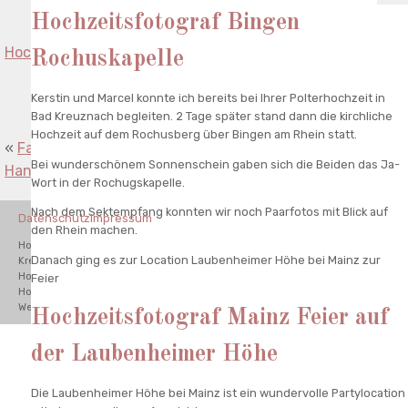
Hochzeitsfotograf Bingen
Hochzeitsfotografie Bruchsal Spargelhof Böser
»
Rochuskapelle
Kerstin und Marcel konnte ich bereits bei Ihrer Polterhochzeit in
Bad Kreuznach begleiten. 2 Tage später stand dann die kirchliche
Hochzeit auf dem Rochusberg über Bingen am Rhein statt.
«
Familienfotograf Karlsruhe Familien mit Kindern mit
Bei wunderschönem Sonnenschein gaben sich die Beiden das Ja-
Handicap
Wort in der Rochugskapelle.
Nach dem Sektempfang konnten wir noch Paarfotos mit Blick auf
Datenschutz
Impressum
den Rhein machen.
Hochzeitsfotograf Waghäusel, Hochzeitsfotograf Bad
Danach ging es zur Location Laubenheimer Höhe bei Mainz zur
Kreuznach,Hochzeitsfotograf Karlsruhe,Hochzeitsfotograf Schwetzingen,
Hochzeitsfotograf Odenwald, Hochzeitsfotograf Mannheim,
Feier
Hochzeitsfotograf Hamburg, Hochzeitsfotograf München. Destination
Wedding Photographer.
Hochzeitsfotograf Mainz Feier auf
der Laubenheimer Höhe
Die Laubenheimer Höhe bei Mainz ist ein wundervolle Partylocation