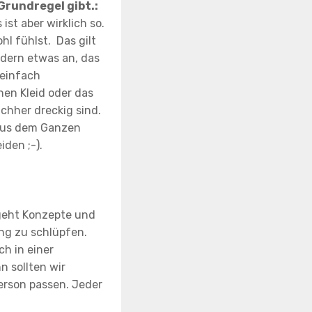
 Grundregel gibt.:
ist aber wirklich so.
hl fühlst. Das gilt
ndern etwas an, das
 einfach
en Kleid oder das
chher dreckig sind.
 aus dem Ganzen
den ;-).
geht Konzepte und
ung zu schlüpfen.
ch in einer
n sollten wir
erson passen. Jeder