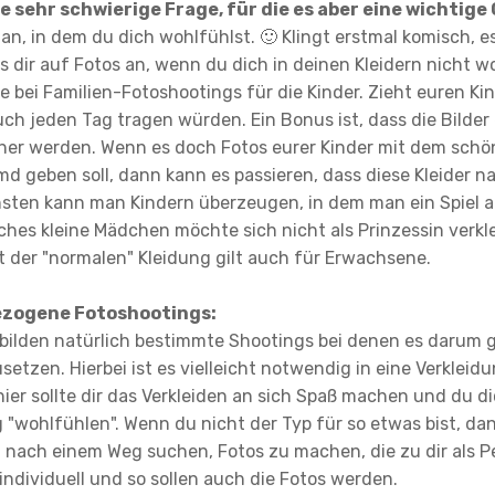
ne sehr schwierige Frage, für die es aber eine wichtige
an, in dem du dich wohlfühlst. 🙂 Klingt erstmal komisch, es 
s dir auf Fotos an, wenn du dich in deinen Kleidern nicht wo
 bei Familien-Fotoshootings für die Kinder. Zieht euren Ki
uch jeden Tag tragen würden. Ein Bonus ist, dass die Bilder
her werden. Wenn es doch Fotos eurer Kinder mit dem schön
d geben soll, dann kann es passieren, dass diese Kleider na
sten kann man Kindern überzeugen, in dem man ein Spiel
hes kleine Mädchen möchte sich nicht als Prinzessin verklei
t der "normalen" Kleidung gilt auch für Erwachsene.
zogene Fotoshootings:
ilden natürlich bestimmte Shootings bei denen es darum 
etzen. Hierbei ist es vielleicht notwendig in eine Verkleid
ier sollte dir das Verkleiden an sich Spaß machen und du di
 "wohlfühlen". Wenn du nicht der Typ für so etwas bist, dan
nach einem Weg suchen, Fotos zu machen, die zu dir als P
individuell und so sollen auch die Fotos werden.