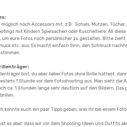
es:
möglich noch Accessoirs mit, z.B. Schals, Mützen, Tücher,
otings mit Kindern Spielsachen oder Kuscheltiere. All dies
um eure Fotos noch persönlicher zu gestalten. Bitte zieht
muck etc. aus. Es macht einfach Sinn, den Schmuck nachher
ustimmen.
rillenträger:
llenträger bist, du aber lieber Fotos ohne Brille hättest, dan
destens 1 Stunde vor dem Fotoshooting aus. Man sieht die A
ch ca. 1 Stunden lange sehr deutlich auf den Bildern. Das
rillen.
ch konnte euch ein paar Tipps geben, was ihr bei einem Fot
st es aber, dass wir vor dem Shooting Ideen und Outfits a