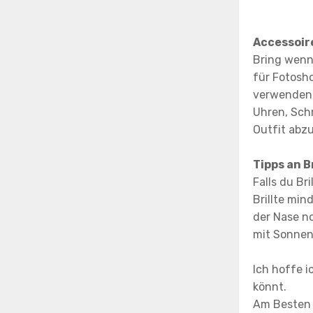
Accessoir
Bring wenn 
für Fotosho
verwenden, 
Uhren, Sch
Outfit abz
Tipps an B
Falls du Bri
Brillte min
der Nase no
mit Sonnenb
Ich hoffe i
könnt.
Am Besten i