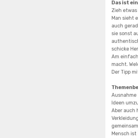
Das ist ei
Zieh etwas 
Man sieht e
auch gerade
sie sonst a
authentisc
schicke Hem
Am einfach
macht. Welc
Der Tipp mi
Themenbe
Ausnahme b
Ideen umzus
Aber auch h
Verkleidung
gemeinsam 
Mensch ist 